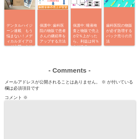
デンタルハイジ
保護中: 歯科医
保護中: 唾液検
歯科医院の物販
ーン連載 もう
院の物販で患者
査と物販で売上
が必ず急増する
悩まない！メデ
さんの継続率を
が2％上がった
パック売りの方
ィカルダイアロ
アップする方法
ら、利益は何％
法
ーグ入門 あり
あがる？
がとう企画
-
Comments
-
メールアドレスが公開されることはありません。
※
が付いている
欄は必須項目です
コメント
※