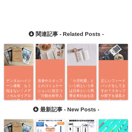
関連記事 -
Related Posts
-
デンタルハイジ
患者やスタッフ
「小児性愛」と
正しいフィード
ーン連載 もう
とのコミュケー
いう病という本
バックをしてま
悩まない！メデ
ションに役立つ
は日本という男
すか？スタッフ
ィカルダイアロ
「行動分析学入
尊女卑社会を読
や部下を成長さ
ーグ入門 あり
門」
み解くヒントを
せる為にとても
がとう企画
くれた
重要なポイント
最新記事 -
New Posts
-
6つ