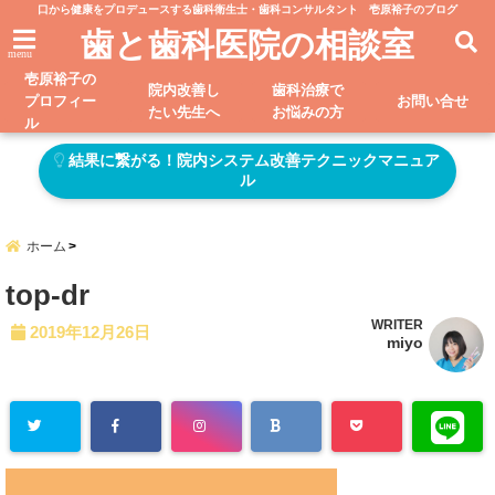
口から健康をプロデュースする歯科衛生士・歯科コンサルタント 壱原裕子のブログ
歯と歯科医院の相談室
menu
壱原裕子の
院内改善し
歯科治療で
プロフィー
お問い合せ
たい先生へ
お悩みの方
ル
結果に繋がる！院内システム改善テクニックマニュア
ル
ホーム
top-dr
WRITER
2019年12月26日
miyo