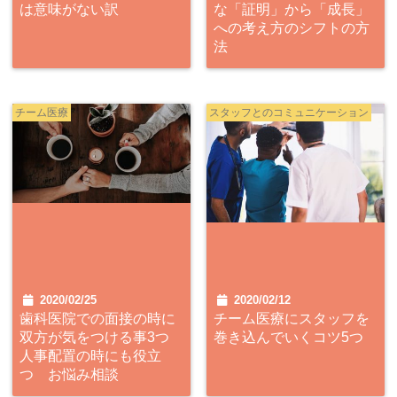
は意味がない訳
な「証明」から「成長」
への考え方のシフトの方
法
チーム医療
スタッフとのコミュニケーション
2020/02/25
2020/02/12
歯科医院での面接の時に
チーム医療にスタッフを
双方が気をつける事3つ
巻き込んでいくコツ5つ
人事配置の時にも役立
つ お悩み相談