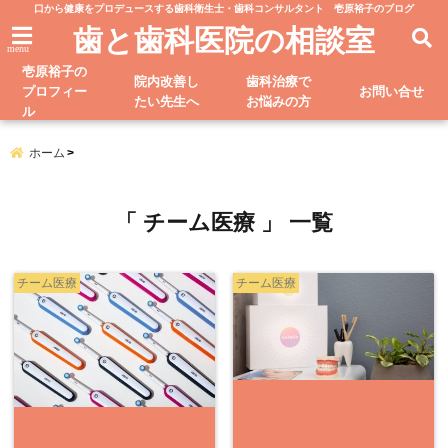
口から健康をプロデュースする歯科衛生士・歯科コンサルタント 壱原裕子のブログ
歯と歯科医院の相談室
menu
壱原裕子の
院内改善し
歯科治療で
プロフィー
お問い合せ
たい先生へ
お悩みの方
ル
ホーム
「 チーム医療 」 一覧
チーム医療
チーム医療