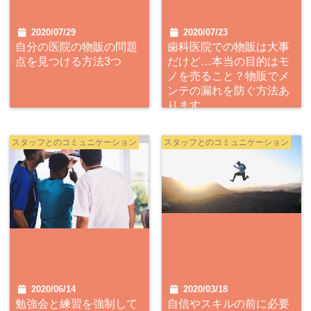
2020/07/29
2020/07/23
自分の医院の物販の問題
歯科医院での物販は大事
点を見つける方法3つ
だけど…本当の目的はモ
ノを売ること？物販でメ
ンテの漏れを防ぐ方法あ
ります
スタッフとのコミュニケーション
スタッフとのコミュニケーション
2020/06/14
2020/03/18
勉強会と練習を強制して
自信やスキルの前に必要