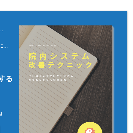
…
に…
する
』