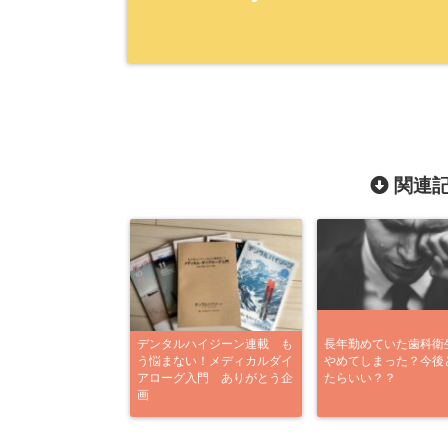
関連記
デンタルハイジーン連載 も
長年勤めていた歯科衛
う悩まない！メディカルダイ
やめてしまった？今後
アローグ入門 ありがとう企
たらいい？？
画