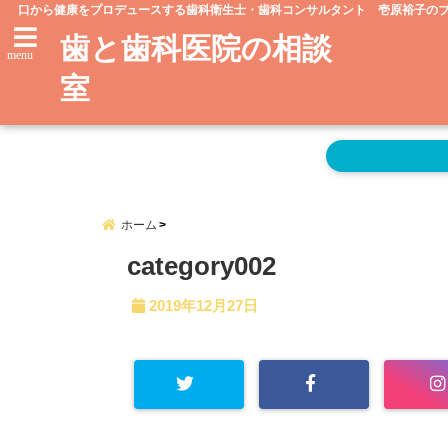
口から健康をプロデュースする歯科衛生士・歯科コンサルタント 壱原裕子の
歯と歯科医院の相談
menu
室
ホーム
category002
2019年12月27日