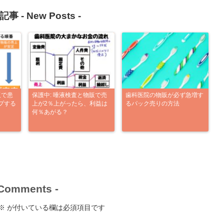
記事 -
New Posts
-
販で患
保護中: 唾液検査と物販で売
歯科医院の物販が必ず急増す
プする
上が2％上がったら、利益は
るパック売りの方法
何％あがる？
Comments
-
※
が付いている欄は必須項目です