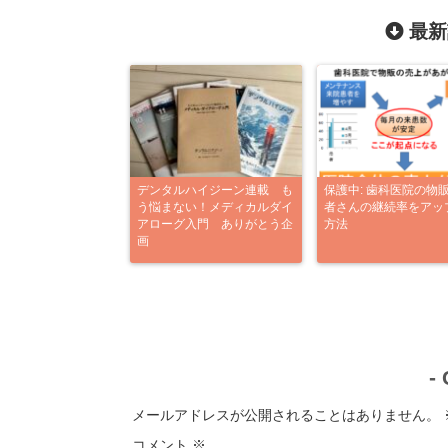
最新
デンタルハイジーン連載 も
保護中: 歯科医院の物
う悩まない！メディカルダイ
者さんの継続率をアッ
アローグ入門 ありがとう企
方法
画
-
メールアドレスが公開されることはありません。
コメント
※