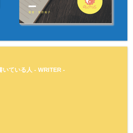
いている人 -
WRITER
-