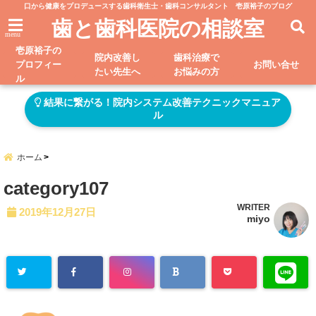
口から健康をプロデュースする歯科衛生士・歯科コンサルタント 壱原裕子のブログ
歯と歯科医院の相談室
menu
壱原裕子の
院内改善し
歯科治療で
プロフィー
お問い合せ
たい先生へ
お悩みの方
ル
結果に繋がる！院内システム改善テクニックマニュア
ル
ホーム
category107
WRITER
2019年12月27日
miyo