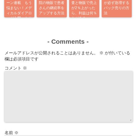
ーン連載 もう
院の物販で患者
査と物販で売上
が必ず急増する
悩まない！メデ
さんの継続率を
が2％上がった
パック売りの方
ィカルダイアロ
アップする方法
ら、利益は何％
法
ーグ入門 あり
あがる？
がとう企画
-
Comments
-
メールアドレスが公開されることはありません。
※
が付いている
欄は必須項目です
コメント
※
名前
※