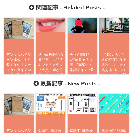
関連記事 -
Related Posts
-
デンタルハイジ
良い歯科医院の
今さら聞けな
「100万人に1
ーン連載 もう
選び方 ウソ？
い⁈歯周病の原
人の存在になる
悩まない！メデ
ホント？スタッ
因 2020年の
方法」は「必ず
ィカルダイアロ
フ全員の歯と口
常識ポイント5
食える1％」の
ーグ入門 あり
元を見分ける訳
つ
アップデート版
がとう企画
最新記事 -
New Posts
-
デンタルハイジ
保護中: 歯科医
保護中: 唾液検
歯科医院の物販