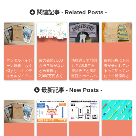
関連記事 -
Related Posts
-
デンタルハイジ
歯の価値3,000
法律違反で罰則
歯科治療にも分
ーン連載 もう
万円？歯がない
も？2018年医
野が分かれてい
悩まない！メデ
と医療費は
療法改正と歯科
るって知ってい
ィカルダイアロ
2,000万円多く
医院のホームペ
た？一般歯科と
ーグ入門 あり
かかる？は本
ージ 医療広告
口腔外科は全く
がとう企画
当？
ガイドラインの
別？知っておき
最新記事 -
New Posts
-
変更点とは？
たいポイント5
つ