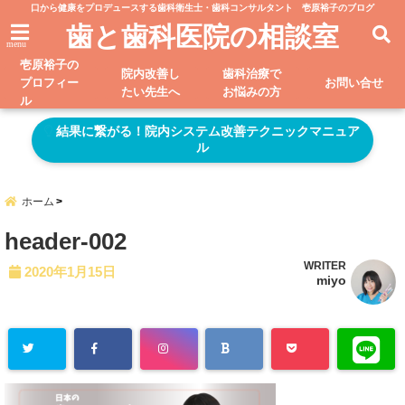
口から健康をプロデュースする歯科衛生士・歯科コンサルタント 壱原裕子のブログ
歯と歯科医院の相談室
menu
壱原裕子の
院内改善し
歯科治療で
プロフィー
お問い合せ
たい先生へ
お悩みの方
ル
結果に繋がる！院内システム改善テクニックマニュア
ル
ホーム
header-002
WRITER
2020年1月15日
miyo