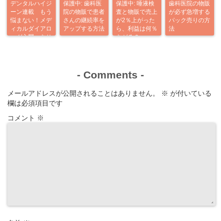
デンタルハイジ
保護中: 歯科医
保護中: 唾液検
歯科医院の物販
ーン連載 もう
院の物販で患者
査と物販で売上
が必ず急増する
悩まない！メデ
さんの継続率を
が2％上がった
パック売りの方
ィカルダイアロ
アップする方法
ら、利益は何％
法
ーグ入門 あり
あがる？
がとう企画
-
Comments
-
メールアドレスが公開されることはありません。
※
が付いている
欄は必須項目です
コメント
※