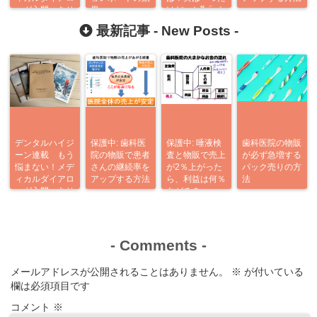
ーグ入門 あり
果
けだった⁈「パ
がとう企画
ーソナルプロジ
最新記事 -
New Posts
-
ェクト」につい
てサクッとわか
るポイント5つ
デンタルハイジ
保護中: 歯科医
保護中: 唾液検
歯科医院の物販
ーン連載 もう
院の物販で患者
査と物販で売上
が必ず急増する
悩まない！メデ
さんの継続率を
が2％上がった
パック売りの方
ィカルダイアロ
アップする方法
ら、利益は何％
法
ーグ入門 あり
あがる？
がとう企画
-
Comments
-
メールアドレスが公開されることはありません。
※
が付いている
欄は必須項目です
コメント
※