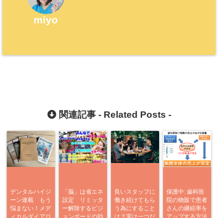
miyo
関連記事 -
Related Posts
-
デンタルハイジ
「脳」は省エネ
良いスタッフに
保護中: 歯科医
ーン連載 もう
設定 リミッタ
働き続けてもら
院の物販で患者
悩まない！メデ
ー解除するビジ
う為にすること
さんの継続率を
ィカルダイアロ
ョンボードの効
は？実は一つだ
アップする方法