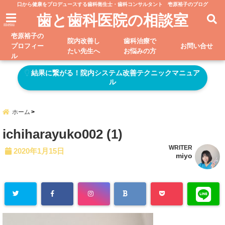
口から健康をプロデュースする歯科衛生士・歯科コンサルタント 壱原裕子のブログ
歯と歯科医院の相談室
menu
壱原裕子の
院内改善し
歯科治療で
プロフィー
お問い合せ
たい先生へ
お悩みの方
ル
結果に繋がる！院内システム改善テクニックマニュア
ル
ホーム
ichiharayuko002 (1)
WRITER
2020年1月15日
miyo