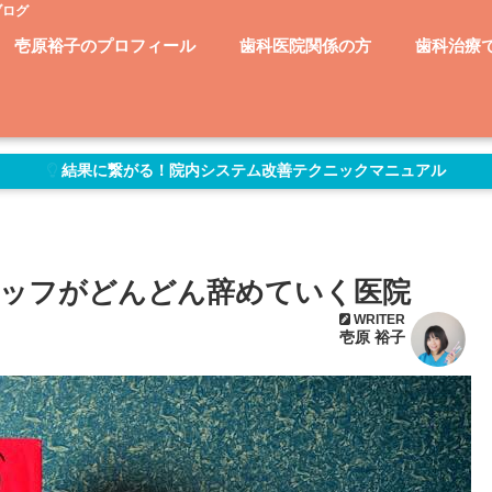
ブログ
壱原裕子のプロフィール
歯科医院関係の方
歯科治療
結果に繋がる！院内システム改善テクニックマニュアル
ッフがどんどん辞めていく医院
WRITER
壱原 裕子