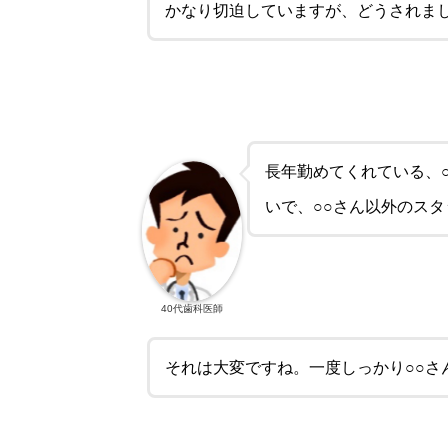
40代歯科医師
かなり切迫していますが、どうされま
長年勤めてくれている、
いで、○○さん以外のス
40代歯科医師
それは大変ですね。一度しっかり○○さ