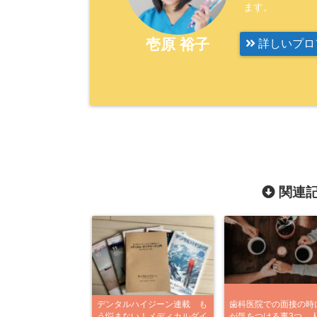
ます。
壱原 裕子
詳しいプロ
関連記
デンタルハイジーン連載 も
歯科医院での面接の時
う悩まない！メディカルダイ
が気をつける事3つ 