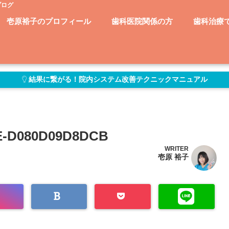
ブログ
壱原裕子のプロフィール
歯科医院関係の方
歯科治療
結果に繋がる！院内システム改善テクニックマニュアル
3E-D080D09D8DCB
WRITER
壱原 裕子