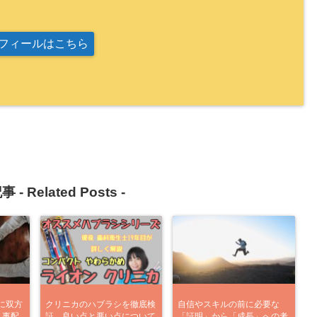
フィールはこちら
事 -
Related Posts
-
に双方
クリニカのハブラシを徹底検
自信やスキルの前に必要な
人事配
証 良い点と悪い点について
「証明」から「成長」への考