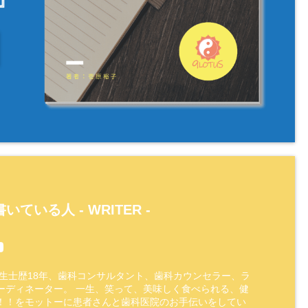
』
いている人 -
WRITER
-
衛生士歴18年、歯科コンサルタント、歯科カウンセラー、ラ
ーディネーター。 一生、笑って、美味しく食べられる、健
！！をモットーに患者さんと歯科医院のお手伝いをしてい