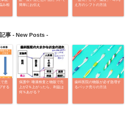
悩み相
簡単にお伝え
え方のシフトの方法
記事 -
New Posts
-
販で患
保護中: 唾液検査と物販で売
歯科医院の物販が必ず急増す
プする
上が2％上がったら、利益は
るパック売りの方法
何％あがる？