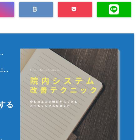
…
に…
する