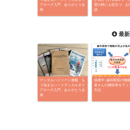
アローグ入門 ありがとう企
置の時にも役立つ お
画
談
最新
デンタルハイジーン連載 も
保護中: 歯科医院の物
う悩まない！メディカルダイ
者さんの継続率をアッ
アローグ入門 ありがとう企
方法
画