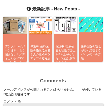
最新記事 -
New Posts
-
デンタルハイジ
保護中: 歯科医
保護中: 唾液検
歯科医院の物販
ーン連載 もう
院の物販で患者
査と物販で売上
が必ず急増する
悩まない！メデ
さんの継続率を
が2％上がった
パック売りの方
ィカルダイアロ
アップする方法
ら、利益は何％
法
ーグ入門 あり
あがる？
がとう企画
-
Comments
-
メールアドレスが公開されることはありません。
※
が付いている
欄は必須項目です
コメント
※