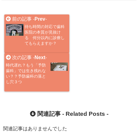
前の記事 -
Prev
-
待ち時間の対応で歯科
医院の本質が見抜け
る 何分以内に診療し
てもらえますか？
次の記事 -
Next
-
時代遅れ？もう「予防
歯科」では生き残れな
い？？予防歯科の落と
し穴３つ
関連記事 -
Related Posts
-
関連記事はありませんでした