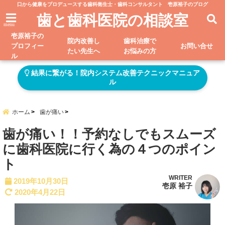
口から健康をプロデュースする歯科衛生士・歯科コンサルタント 壱原裕子のブログ
歯と歯科医院の相談室
menu
壱原裕子の
院内改善し
歯科治療で
プロフィー
お問い合せ
たい先生へ
お悩みの方
ル
結果に繋がる！院内システム改善テクニックマニュア
ル
ホーム
歯が痛い
歯が痛い！！予約なしでもスムーズ
に歯科医院に行く為の４つのポイン
ト
WRITER
2019年10月30日
壱原 裕子
2020年4月22日