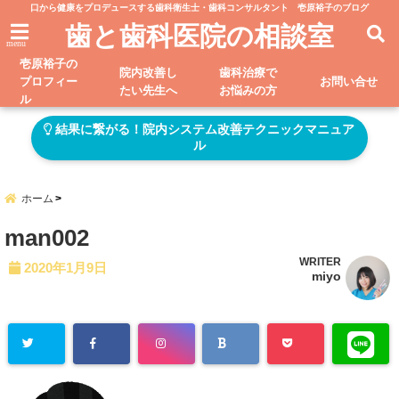
口から健康をプロデュースする歯科衛生士・歯科コンサルタント 壱原裕子のブログ
歯と歯科医院の相談室
menu
壱原裕子の
院内改善し
歯科治療で
プロフィー
お問い合せ
たい先生へ
お悩みの方
ル
結果に繋がる！院内システム改善テクニックマニュア
ル
ホーム
man002
WRITER
2020年1月9日
miyo