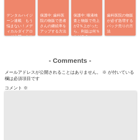
デンタルハイジ
保護中: 歯科医
保護中: 唾液検
歯科医院の物販
ーン連載 もう
院の物販で患者
査と物販で売上
が必ず急増する
悩まない！メデ
さんの継続率を
が2％上がった
パック売りの方
ィカルダイアロ
アップする方法
ら、利益は何％
法
ーグ入門 あり
あがる？
がとう企画
-
Comments
-
メールアドレスが公開されることはありません。
※
が付いている
欄は必須項目です
コメント
※