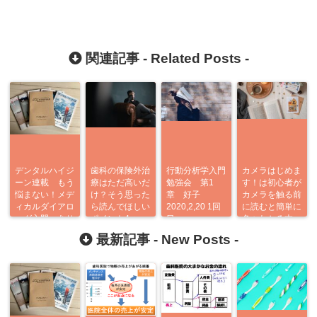
関連記事 -
Related Posts
-
デンタルハイジ
歯科の保険外治
行動分析学入門
カメラはじめま
ーン連載 もう
療はただ高いだ
勉強会 第1
す！は初心者が
悩まない！メデ
け？そう思った
章 好子
カメラを触る前
ィカルダイアロ
ら読んでほしい
2020,2,20 1回
に読むと簡単に
ーグ入門 あり
ポイント4つ
目
色々わかる本
がとう企画
最新記事 -
New Posts
-