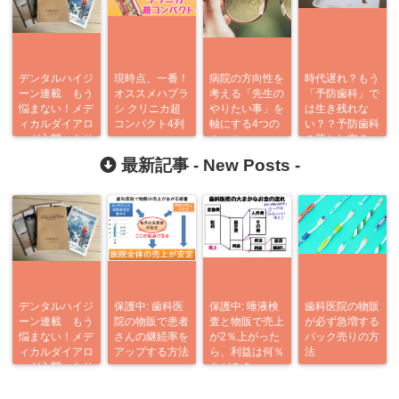
デンタルハイジ
現時点、一番！
病院の方向性を
時代遅れ？もう
ーン連載 もう
オススメハブラ
考える「先生の
「予防歯科」で
悩まない！メデ
シ クリニカ超
やりたい事」を
は生き残れな
ィカルダイアロ
コンパクト4列
軸にする4つの
い？？予防歯科
ーグ入門 あり
ルール
の落とし穴３つ
がとう企画
最新記事 -
New Posts
-
デンタルハイジ
保護中: 歯科医
保護中: 唾液検
歯科医院の物販
ーン連載 もう
院の物販で患者
査と物販で売上
が必ず急増する
悩まない！メデ
さんの継続率を
が2％上がった
パック売りの方
ィカルダイアロ
アップする方法
ら、利益は何％
法
ーグ入門 あり
あがる？
がとう企画