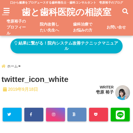
口から健康をプロデュースする歯科衛生士・歯科コンサルタント 壱原裕子のブログ
歯と歯科医院の相談室
menu
壱原裕子の
院内改善し
歯科治療で
プロフィー
お問い合せ
たい先生へ
お悩みの方
ル
結果に繋がる！院内システム改善テクニックマニュア
ル
ホーム
twitter_icon_white
WRITER
2019年9月18日
壱原 裕子