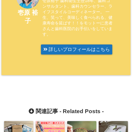
壱原裕子 歯科衛生士歴18年、歯科コ
ンサルタント、歯科カウンセラー、ラ
壱原 裕
イフスタイルコーディネーター。 一
生、笑って、美味しく食べられる、健
子
康寿命を延ばす！！をモットーに患者
さんと歯科医院のお手伝いをしていま
す。
詳しいプロフィールはこちら
関連記事 -
Related Posts
-