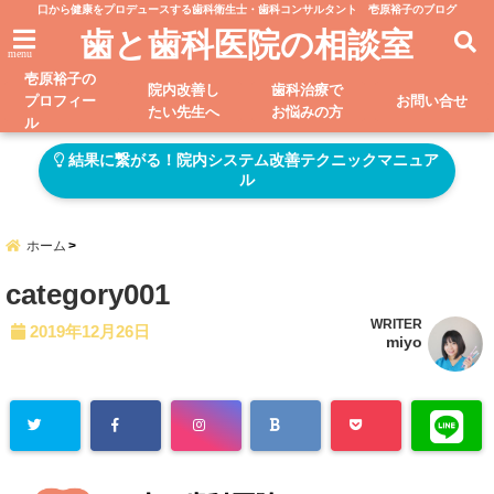
口から健康をプロデュースする歯科衛生士・歯科コンサルタント 壱原裕子のブログ
歯と歯科医院の相談室
menu
壱原裕子の
院内改善し
歯科治療で
プロフィー
お問い合せ
たい先生へ
お悩みの方
ル
結果に繋がる！院内システム改善テクニックマニュア
ル
ホーム
category001
WRITER
2019年12月26日
miyo