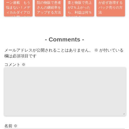
ーン連載 もう
院の物販で患者
査と物販で売上
が必ず急増する
悩まない！メデ
さんの継続率を
が2％上がった
パック売りの方
ィカルダイアロ
アップする方法
ら、利益は何％
法
ーグ入門 あり
あがる？
がとう企画
-
Comments
-
メールアドレスが公開されることはありません。
※
が付いている
欄は必須項目です
コメント
※
名前
※