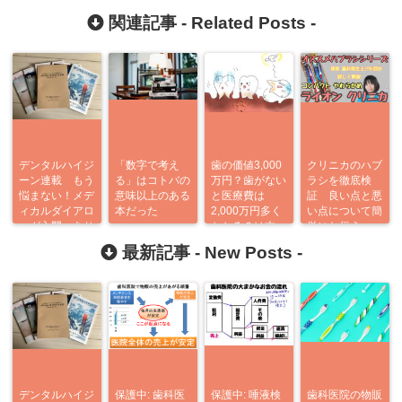
関連記事 -
Related Posts
-
デンタルハイジ
「数字で考え
歯の価値3,000
クリニカのハブ
ーン連載 もう
る」はコトバの
万円？歯がない
ラシを徹底検
悩まない！メデ
意味以上のある
と医療費は
証 良い点と悪
ィカルダイアロ
本だった
2,000万円多く
い点について簡
ーグ入門 あり
かかる？は本
単にお伝え
がとう企画
当？
最新記事 -
New Posts
-
デンタルハイジ
保護中: 歯科医
保護中: 唾液検
歯科医院の物販