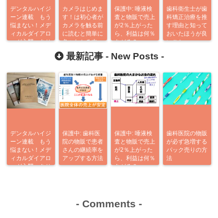
デンタルハイジ
カメラはじめま
保護中: 唾液検
歯科衛生士が歯
ーン連載 もう
す！は初心者が
査と物販で売上
科矯正治療を推
悩まない！メデ
カメラを触る前
が2％上がった
す理由と知って
ィカルダイアロ
に読むと簡単に
ら、利益は何％
おいたほうが良
ーグ入門 あり
色々わかる本
あがる？
いこと
がとう企画
最新記事 -
New Posts
-
デンタルハイジ
保護中: 歯科医
保護中: 唾液検
歯科医院の物販
ーン連載 もう
院の物販で患者
査と物販で売上
が必ず急増する
悩まない！メデ
さんの継続率を
が2％上がった
パック売りの方
ィカルダイアロ
アップする方法
ら、利益は何％
法
ーグ入門 あり
あがる？
がとう企画
-
Comments
-