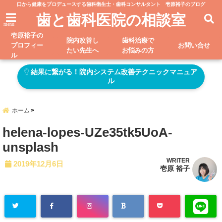
口から健康をプロデュースする歯科衛生士・歯科コンサルタント 壱原裕子のブログ
歯と歯科医院の相談室
menu
壱原裕子の
院内改善し
歯科治療で
プロフィー
お問い合せ
たい先生へ
お悩みの方
ル
結果に繋がる！院内システム改善テクニックマニュア
ル
ホーム
helena-lopes-UZe35tk5UoA-
unsplash
WRITER
2019年12月6日
壱原 裕子