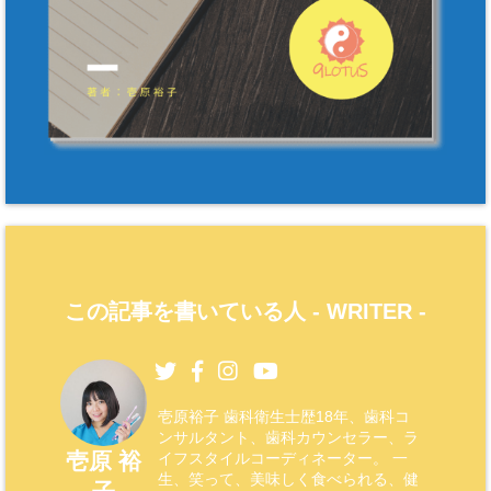
この記事を書いている人 -
WRITER
-
壱原裕子 歯科衛生士歴18年、歯科コ
ンサルタント、歯科カウンセラー、ラ
壱原 裕
イフスタイルコーディネーター。 一
生、笑って、美味しく食べられる、健