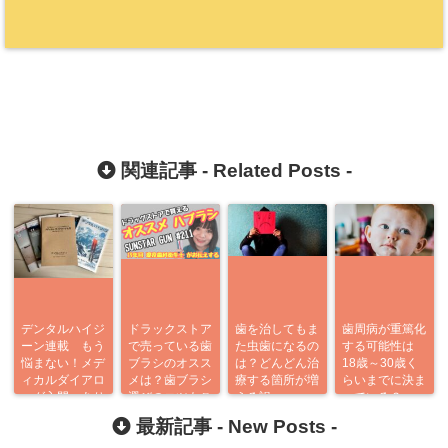
関連記事 -
Related Posts
-
デンタルハイジ
ドラックストア
歯を治してもま
歯周病が重篤化
ーン連載 もう
で売っている歯
た虫歯になるの
する可能性は
悩まない！メデ
ブラシのオスス
は？どんどん治
18歳～30歳く
ィカルダイアロ
メは？歯ブラシ
療する箇所が増
らいまでに決ま
ーグ入門 あり
選びのコツもご
える訳
っている？
がとう企画
紹介
最新記事 -
New Posts
-