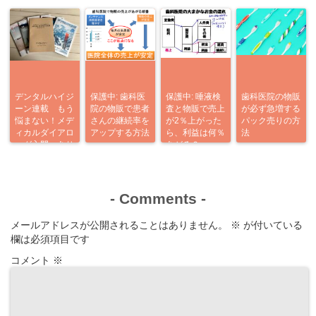
デンタルハイジ
保護中: 歯科医
保護中: 唾液検
歯科医院の物販
ーン連載 もう
院の物販で患者
査と物販で売上
が必ず急増する
悩まない！メデ
さんの継続率を
が2％上がった
パック売りの方
ィカルダイアロ
アップする方法
ら、利益は何％
法
ーグ入門 あり
あがる？
がとう企画
-
Comments
-
メールアドレスが公開されることはありません。
※
が付いている
欄は必須項目です
コメント
※