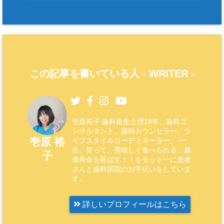
この記事を書いている人 -
WRITER
-
壱原裕子 歯科衛生士歴18年、歯科コ
ンサルタント、歯科カウンセラー、ラ
壱原 裕
イフスタイルコーディネーター。 一
生、笑って、美味しく食べられる、健
子
康寿命を延ばす！！をモットーに患者
さんと歯科医院のお手伝いをしていま
す。
詳しいプロフィールはこちら