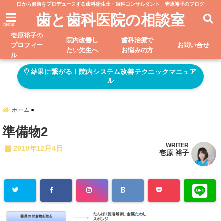
口から健康をプロデュースする歯科衛生士・歯科コンサルタント 壱原裕子のブログ
歯と歯科医院の相談室
menu
壱原裕子の
院内改善し
歯科治療で
プロフィー
お問い合せ
たい先生へ
お悩みの方
ル
結果に繋がる！院内システム改善テクニックマニュア
ル
ホーム
準備物2
WRITER
2019年12月4日
壱原 裕子