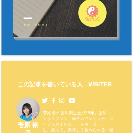
この記事を書いている人 -
WRITER
-
壱原裕子 歯科衛生士歴18年、歯科コ
ンサルタント、歯科カウンセラー、ラ
壱原 裕
イフスタイルコーディネーター。 一
生、笑って、美味しく食べられる、健