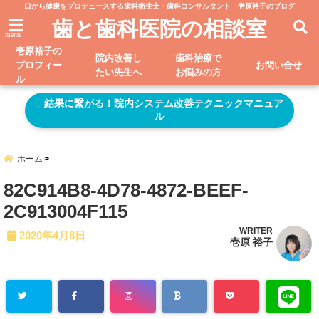
口から健康をプロデュースする歯科衛生士・歯科コンサルタント 壱原裕子のブログ
歯と歯科医院の相談室
menu
壱原裕子の
院内改善し
歯科治療で
プロフィー
お問い合せ
たい先生へ
お悩みの方
ル
結果に繋がる！院内システム改善テクニックマニュア
ル
ホーム
82C914B8-4D78-4872-BEEF-
2C913004F115
WRITER
2020年4月8日
壱原 裕子