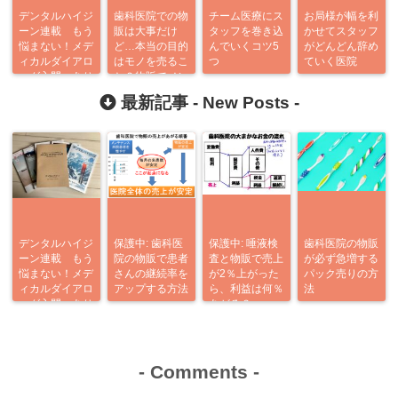
デンタルハイジ
歯科医院での物
チーム医療にス
お局様が幅を利
ーン連載 もう
販は大事だけ
タッフを巻き込
かせてスタッフ
悩まない！メデ
ど…本当の目的
んでいくコツ5
がどんどん辞め
ィカルダイアロ
はモノを売るこ
つ
ていく医院
ーグ入門 あり
と？物販でメン
がとう企画
テの漏れを防ぐ
最新記事 -
New Posts
-
方法あります
デンタルハイジ
保護中: 歯科医
保護中: 唾液検
歯科医院の物販
ーン連載 もう
院の物販で患者
査と物販で売上
が必ず急増する
悩まない！メデ
さんの継続率を
が2％上がった
パック売りの方
ィカルダイアロ
アップする方法
ら、利益は何％
法
ーグ入門 あり
あがる？
がとう企画
-
Comments
-