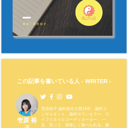
この記事を書いている人 -
WRITER
-
壱原裕子 歯科衛生士歴18年、歯科コ
ンサルタント、歯科カウンセラー、ラ
壱原 裕
イフスタイルコーディネーター。 一
生、笑って、美味しく食べられる、健