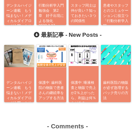
デンタルハイジ
行動分析学入門
スタッフ同士は
患者やスタッフ
ーン連載 もう
勉強会 第2
仲が良い？知っ
とのコミュケー
悩まない！メデ
章 好子出現に
ておきたい３つ
ションに役立つ
ィカルダイアロ
よる強化
の関係性
「行動分析学入
2020,2,27
ーグ入門 あり
門」
がとう企画
最新記事 -
New Posts
-
デンタルハイジ
保護中: 歯科医
保護中: 唾液検
歯科医院の物販
ーン連載 もう
院の物販で患者
査と物販で売上
が必ず急増する
悩まない！メデ
さんの継続率を
が2％上がった
パック売りの方
ィカルダイアロ
アップする方法
ら、利益は何％
法
ーグ入門 あり
あがる？
がとう企画
-
Comments
-