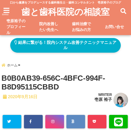
口から健康をプロデュースする歯科衛生士・歯科コンサルタント 壱原裕子のブログ
歯と歯科医院の相談室
menu
壱原裕子の
院内改善し
歯科治療で
プロフィー
お問い合せ
たい先生へ
お悩みの方
ル
結果に繋がる！院内システム改善テクニックマニュア
ル
ホーム
B0B0AB39-656C-4BFC-994F-
B8D95115CBBD
WRITER
2020年9月16日
壱原 裕子