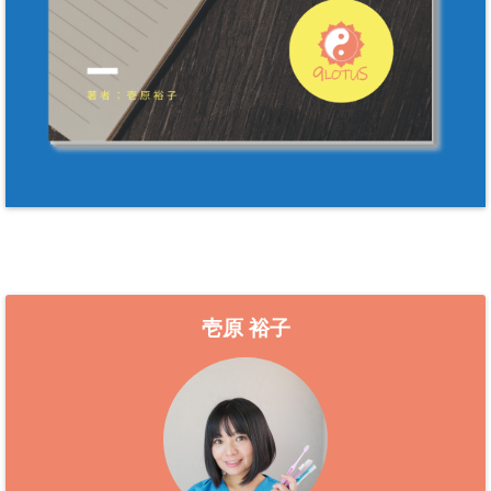
壱原 裕子