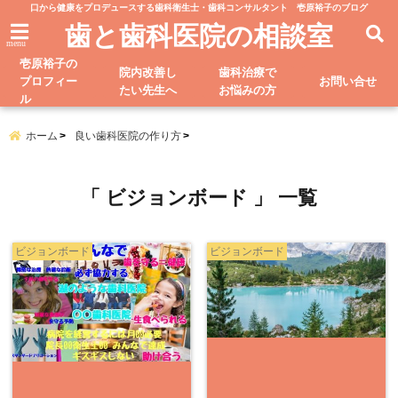
口から健康をプロデュースする歯科衛生士・歯科コンサルタント 壱原裕子のブログ
歯と歯科医院の相談室
menu
壱原裕子の
院内改善し
歯科治療で
プロフィー
お問い合せ
たい先生へ
お悩みの方
ル
ホーム
良い歯科医院の作り方
「 ビジョンボード 」 一覧
ビジョンボード
ビジョンボード