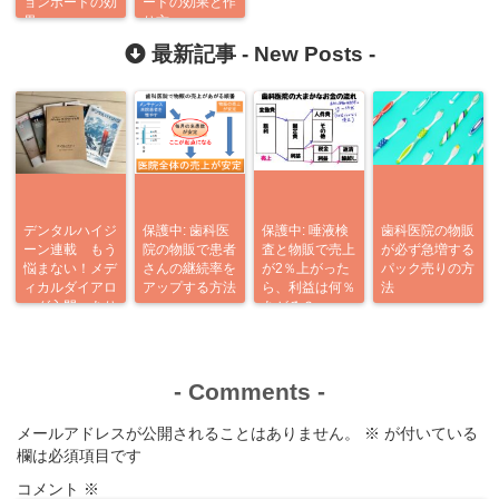
ョンボードの効
ードの効果と作
果
り方
最新記事 -
New Posts
-
デンタルハイジ
保護中: 歯科医
保護中: 唾液検
歯科医院の物販
ーン連載 もう
院の物販で患者
査と物販で売上
が必ず急増する
悩まない！メデ
さんの継続率を
が2％上がった
パック売りの方
ィカルダイアロ
アップする方法
ら、利益は何％
法
ーグ入門 あり
あがる？
がとう企画
-
Comments
-
メールアドレスが公開されることはありません。
※
が付いている
欄は必須項目です
コメント
※