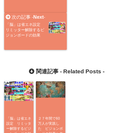
次の記事 -
Next
-
「脳」は省エネ設定
リミッター解除するビ
ジョンボードの効果
関連記事 -
Related Posts
-
「脳」は省エネ
２７年間で60
設定 リミッタ
万人が実践し
ー解除するビジ
た ビジョンボ