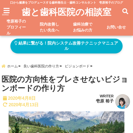
口から健康をプロデュースする歯科衛生士・歯科コンサルタント 壱原裕子のブログ
歯と歯科医院の相談室
menu
壱原裕子の
院内改善し
歯科治療で
プロフィー
お問い合せ
たい先生へ
お悩みの方
ル
結果に繋がる！院内システム改善テクニックマニュア
ル
ホーム
良い歯科医院の作り方
ビジョンボード
医院の方向性をブレさせないビジョ
ンボードの作り方
WRITER
2020年4月8日
壱原 裕子
2020年4月13日