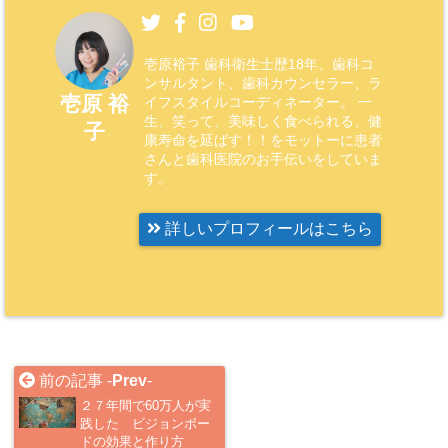
壱原裕子 歯科衛生士歴18年、歯科コ
ンサルタント、歯科カウンセラー、ラ
壱原 裕
イフスタイルコーディネーター。 一
生、笑って、美味しく食べられる、健
子
康寿命を延ばす！！をモットーに患者
さんと歯科医院のお手伝いをしていま
す。
詳しいプロフィールはこちら
前の記事 -
Prev
-
２７年間で60万人が実
践した ビジョンボー
ドの効果と作り方