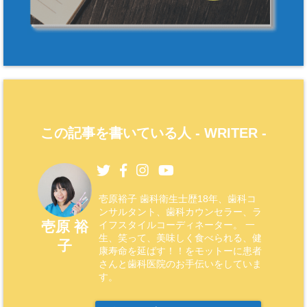
この記事を書いている人 -
WRITER
-
壱原裕子 歯科衛生士歴18年、歯科コ
ンサルタント、歯科カウンセラー、ラ
壱原 裕
イフスタイルコーディネーター。 一
生、笑って、美味しく食べられる、健
子
康寿命を延ばす！！をモットーに患者
さんと歯科医院のお手伝いをしていま
す。