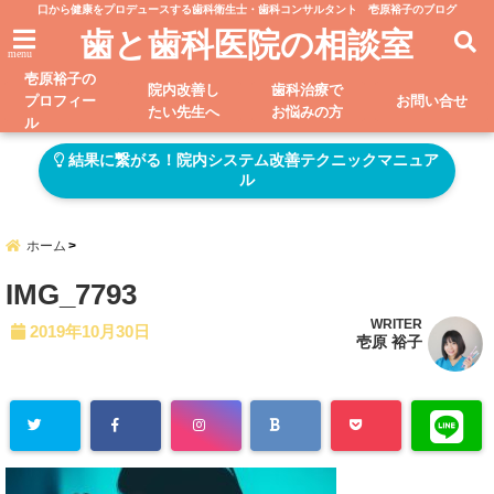
口から健康をプロデュースする歯科衛生士・歯科コンサルタント 壱原裕子のブログ
歯と歯科医院の相談室
menu
壱原裕子の
院内改善し
歯科治療で
プロフィー
お問い合せ
たい先生へ
お悩みの方
ル
結果に繋がる！院内システム改善テクニックマニュア
ル
ホーム
IMG_7793
WRITER
2019年10月30日
壱原 裕子