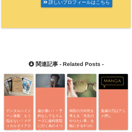
詳しいプロフィールはこちら
関連記事 -
Related Posts
-
デンタルハイジ
歯が痛い！！予
病院の方向性を
鬼滅の刃はアニ
ーン連載 もう
約なしでもスム
考える「先生の
メ押し
悩まない！メデ
ーズに歯科医院
やりたい事」を
ィカルダイアロ
に行く為の４つ
軸にする4つの
ーグ入門 あり
のポイント
ルール