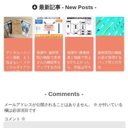
がとう企画
最新記事 -
New Posts
-
デンタルハイジ
保護中: 歯科医
保護中: 唾液検
歯科医院の物販
ーン連載 もう
院の物販で患者
査と物販で売上
が必ず急増する
悩まない！メデ
さんの継続率を
が2％上がった
パック売りの方
ィカルダイアロ
アップする方法
ら、利益は何％
法
ーグ入門 あり
あがる？
がとう企画
-
Comments
-
メールアドレスが公開されることはありません。
※
が付いている
欄は必須項目です
コメント
※