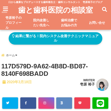
口から健康をプロデュースする歯科衛生士・歯科コンサルタント 壱原裕子のブログ
歯と歯科医院の相談室
menu
壱原裕子の
院内改善し
歯科治療で
プロフィー
お問い合せ
たい先生へ
お悩みの方
ル
結果に繋がる！院内システム改善テクニックマニュア
ル
ホーム
117D579D-9A62-4B8D-BD87-
8140F698BADD
WRITER
2020年3月18日
壱原 裕子