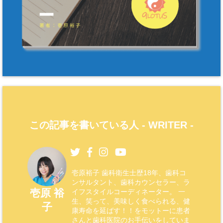
この記事を書いている人 -
WRITER
-
壱原裕子 歯科衛生士歴18年、歯科コ
ンサルタント、歯科カウンセラー、ラ
壱原 裕
イフスタイルコーディネーター。 一
生、笑って、美味しく食べられる、健
子
康寿命を延ばす！！をモットーに患者
さんと歯科医院のお手伝いをしていま