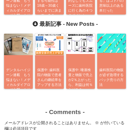
ーン連載 もう
する可能性は
約なしでもスム
る」はコトバの
悩まない！メデ
18歳～30歳く
ーズに歯科医院
意味以上のある
ィカルダイアロ
らいまでに決ま
に行く為の４つ
本だった
ーグ入門 あり
っている？
のポイント
がとう企画
最新記事 -
New Posts
-
デンタルハイジ
保護中: 歯科医
保護中: 唾液検
歯科医院の物販
ーン連載 もう
院の物販で患者
査と物販で売上
が必ず急増する
悩まない！メデ
さんの継続率を
が2％上がった
パック売りの方
ィカルダイアロ
アップする方法
ら、利益は何％
法
ーグ入門 あり
あがる？
がとう企画
-
Comments
-
メールアドレスが公開されることはありません。
※
が付いている
欄は必須項目です